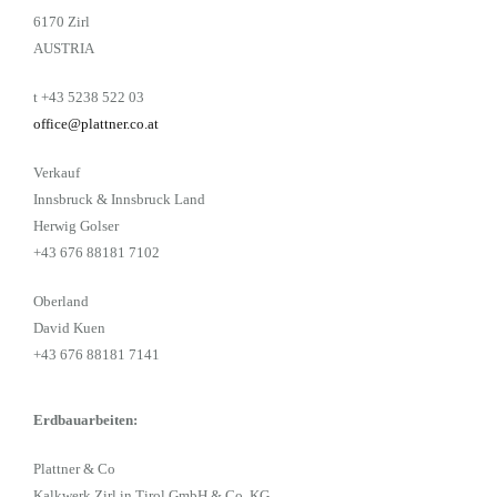
6170 Zirl
AUSTRIA
t +43 5238 522 03
office@plattner.co.at
Verkauf
Innsbruck & Innsbruck Land
Herwig Golser
+43 676 88181 7102
Oberland
David Kuen
+43 676 88181 7141
Erdbauarbeiten:
Plattner & Co
Kalkwerk Zirl in Tirol GmbH & Co. KG