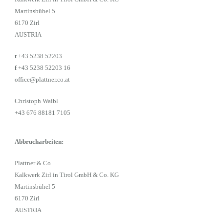
Martinsbühel 5
6170 Zirl
AUSTRIA
t
+43 5238 52203
f
+43 5238 52203 16
office@plattner.co.at
Christoph Waibl
+43 676 88181 7105
Abbrucharbeiten:
Plattner & Co
Kalkwerk Zirl in Tirol GmbH & Co. KG
Martinsbühel 5
6170 Zirl
AUSTRIA