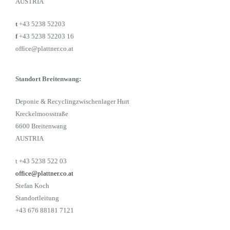
AUSTRIA
t
+43 5238 52203
f
+43 5238 52203 16
office@plattner.co.at
Standort Breitenwang:
Deponie & Recyclingzwischenlager Hurt
Kreckelmoosstraße
6600 Breitenwang
AUSTRIA
t +43 5238 522 03
office@plattner.co.at
Stefan Koch
Standortleitung
+43 676 88181 7121